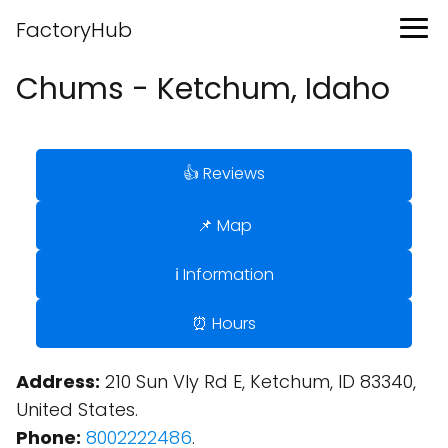
FactoryHub
Chums - Ketchum, Idaho
👍 Reviews
📌 Map
ℹ️ Information
⏰ Hours
Address:
210 Sun Vly Rd E, Ketchum, ID 83340,
United States.
Phone:
8002222486
.