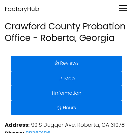
FactoryHub
Crawford County Probation
Office - Roberta, Georgia
👍 Reviews
📌 Map
ℹ️ Information
⏰ Hours
Address:
90 S Dugger Ave, Roberta, GA 31078.