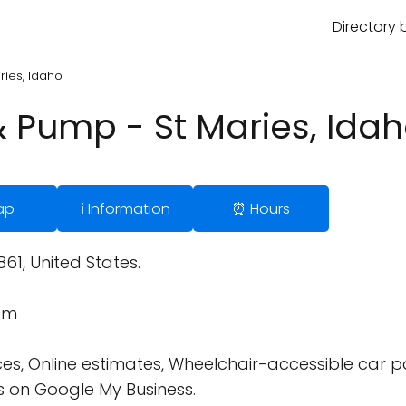
Directory 
ries, Idaho
 & Pump - St Maries, Ida
ap
ℹ️ Information
⏰ Hours
861, United States.
om
ces, Online estimates, Wheelchair-accessible car p
 on Google My Business.