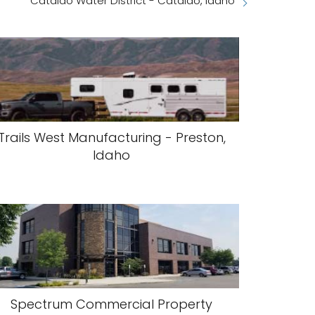
Cataldo Water District - Cataldo, Idaho
Trails West Manufacturing - Preston,
Idaho
Spectrum Commercial Property