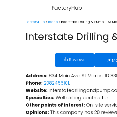
FactoryHub
FactoryHub
Idaho
Interstate Drilling & Pump - St Ma
Interstate Drilling
👍 Reviews
📌 M
Address:
834 Main Ave, St Maries, ID 83
Phone:
2082455101
.
Website:
interstatedrillingandpump.c
Specialties:
Well drilling contractor.
Other points of interest:
On-site servi
Opinions:
This company has 28 reviews