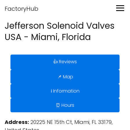
FactoryHub
Jefferson Solenoid Valves
USA - Miami, Florida
👍 Reviews
📌 Map
ℹ️ Information
⏰ Hours
Address:
20225 NE 15th Ct, Miami, FL 33179,