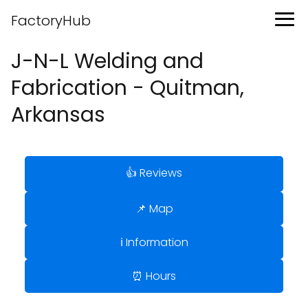
FactoryHub
J-N-L Welding and
Fabrication - Quitman,
Arkansas
👍 Reviews
📌 Map
ℹ️ Information
⏰ Hours