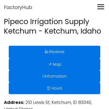
FactoryHub
Pipeco Irrigation Supply
Ketchum - Ketchum, Idaho
👍 Reviews
📌 Map
ℹ️ Information
⏰ Hours
Address:
210 Lewis St, Ketchum, ID 83340,