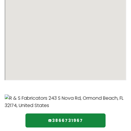
☎️3866731967