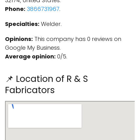
32174, United States.
Phone:
3866731967
.
Specialties:
Welder.
Opinions:
This company has 0 reviews on
Google My Business.
Average opinion:
0/5.
📌 Location of R & S
Fabricators