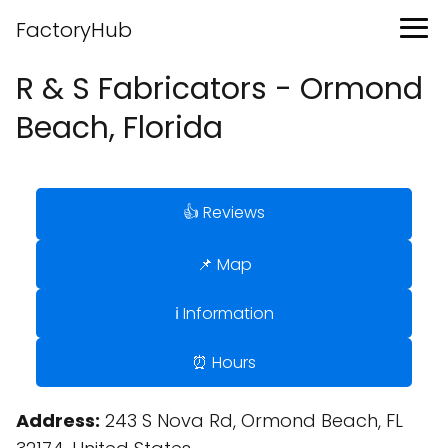
FactoryHub
R & S Fabricators - Ormond
Beach, Florida
👍 Reviews
📌 Map
ℹ️ Information
⏰ Hours
Address:
243 S Nova Rd, Ormond Beach, FL