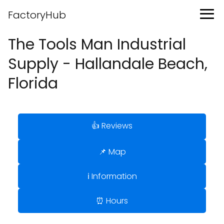
FactoryHub
The Tools Man Industrial
Supply - Hallandale Beach,
Florida
👍 Reviews
📌 Map
ℹ️ Information
⏰ Hours