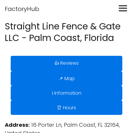
FactoryHub
Straight Line Fence & Gate
LLC - Palm Coast, Florida
👍 Reviews
📌 Map
ℹ️ Information
⏰ Hours
Address:
16 Porter Ln, Palm Coast, FL 32164,