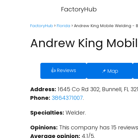
FactoryHub
FactoryHub
Florida
Andrew King Mobile Welding - Bu
Andrew King Mobile
👍 Reviews
📌 Map
Address:
1645 Co Rd 302, Bunnell, FL 321
Phone:
3864371007
.
Specialties:
Welder.
Opinions:
This company has 15 reviews
Average opinion:
4.1/5.