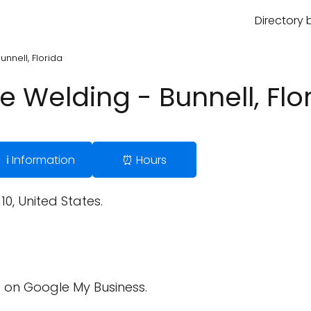
Directory 
nnell, Florida
 Welding - Bunnell, Flo
ℹ️ Information
⏰ Hours
10, United States.
 on Google My Business.