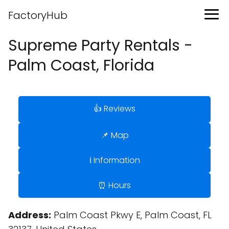
FactoryHub
Supreme Party Rentals -
Palm Coast, Florida
👍 Reviews
📌 Map
ℹ️ Information
⏰ Hours
Address:
Palm Coast Pkwy E, Palm Coast, FL